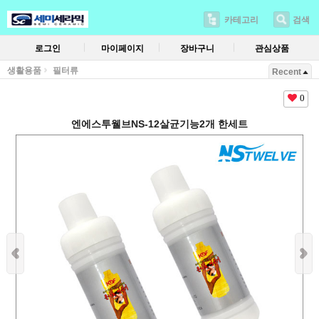
카테고리
검색
로그인
마이페이지
장바구니
관심상품
생활용품
필터류
Recent
0
엔에스투웰브NS-12살균기능2개 한세트