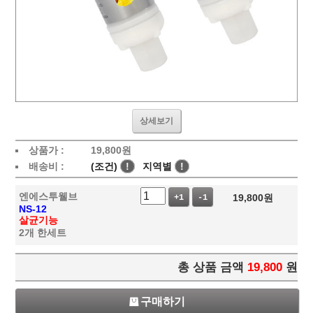
상세보기
상품가 :
19,800
원
배송비 :
(조건)
!
지역별
!
엔에스투웰브
19,800
원
+1
-1
NS-12
살균기능
2개 한세트
총 상품 금액
19,800
원
구매하기