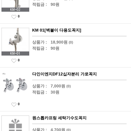
적립금 :
90원
0
KM 01[벽붙이 다용도꼭지]
상품가 :
18,900원
(0)
적립금 :
90원
0
다인이엔지DF12십자분리 가로꼭지
상품가 :
7,000원
(0)
적립금 :
30원
0
원스톱카프링 세탁기수도꼭지
상품가 :
4,700원
(0)