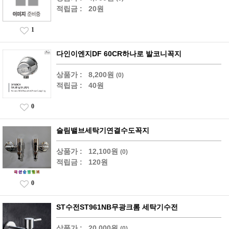
적립금 :
20원
1
다인이엔지DF 60CR하나로 발코니꼭지
상품가 :
8,200원
(0)
적립금 :
40원
0
슬림밸브세탁기연결수도꼭지
상품가 :
12,100원
(0)
적립금 :
120원
0
ST수전ST961NB무광크롬 세탁기수전
상품가 :
20,000원
(0)