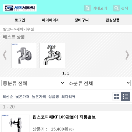
카테고리
검색
로그인
마이페이지
장바구니
관심상품
발코니&세탁기수전
베스트 상품
1
/
1
최신순
낮은가격
높은가격
상품명
최다리뷰
1 - 20
킴스코파쎄KF109관붙이 직통밸브
상품가 :
15,400원
(0)