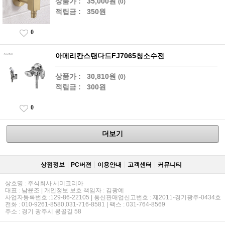
상품가 :
35,000원
(0)
적립금 :
350원
0
아메리칸스탠다드FJ7065청소수전
상품가 :
30,810원
(0)
적립금 :
300원
0
더보기
상점정보
PC버젼
이용안내
고객센터
커뮤니티
상호명 : 주식회사 세미코리아
대표 : 남윤조 | 개인정보 보호 책임자 : 김광예
사업자등록번호 :129-86-22105 | 통신판매업신고번호 : 제2011-경기광주-0434호
전화 : 010-9261-8580,031-716-8581 | 팩스 : 031-764-8569
주소 : 경기 광주시 봉골길 58