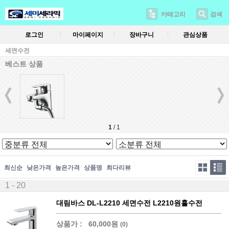
카테고리
검색
로그인
마이페이지
장바구니
관심상품
세면수전
베스트 상품
1
/
1
최신순
낮은가격
높은가격
상품명
최다리뷰
1 - 20
대림바스 DL-L2210 세면수전 L2210원홀수전
상품가 :
60,000원
(0)