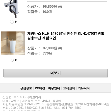
상품가 :
96,800원
(0)
적립금 :
960원
0
계림바스 KLH-1470ST세면수전 KLH1470ST원홀
겸용수전 계림요업
상품가 :
87,800원
(0)
적립금 :
770원
0
더보기
상점정보
PC버젼
이용안내
고객센터
커뮤니티
상호명 : 주식회사 세미코리아
대표 : 남윤조 | 개인정보 보호 책임자 : 김광예
사업자등록번호 :129-86-22105 | 통신판매업신고번호 : 제2011-경기광주-0434호
전화 : 010-9261-8580,031-716-8581 | 팩스 : 031-764-8569