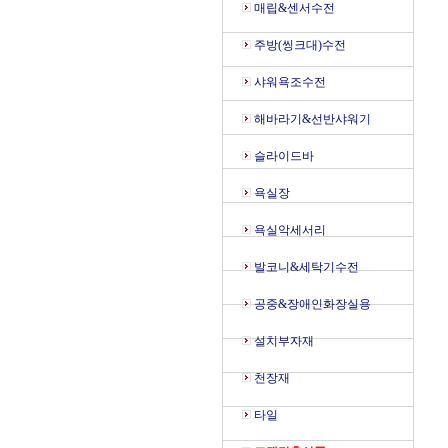
매립&센서수전
주방(씽크대)수전
샤워욕조수전
해바라기&선반샤워기
슬라이드바
욕실장
욕실악세서리
발코니&세탁기수전
공중&장애인화장실용
설치부자재
천장재
타일