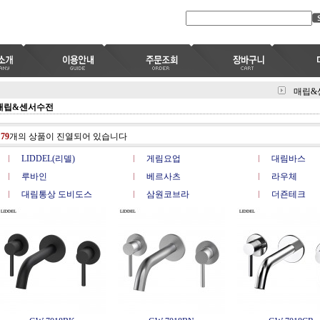
매립&
매립&센서수전
총
79
개의 상품이 진열되어 있습니다
LIDDEL(리델)
게림요업
대림바스
루바인
베르사츠
라우체
대림통상 도비도스
삼원코브라
더죤테크