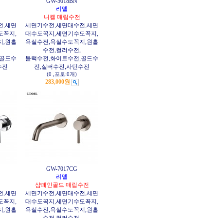
GW-5018BN
리델
니켈 매립수전
전,세면
세면기수전,세면대수전,세면
도꼭지,
대수도꼭지,세면기수도꼭지,
지,원홀
욕실수전,욕실수도꼭지,원홀
수전,컬러수전,
,골드수
블랙수전,화이트수전,골드수
수전
전,실버수전,사틴수전
(0
,
포토:0개
)
283,000원
GW-7017CG
리델
샴페인골드 매립수전
전,세면
세면기수전,세면대수전,세면
도꼭지,
대수도꼭지,세면기수도꼭지,
지,원홀
욕실수전,욕실수도꼭지,원홀