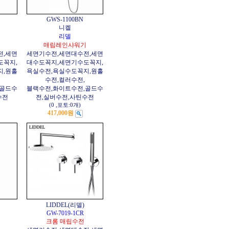
GWS-1100BN
니켈
리델
기
매립레인샤워기
전,세면
세면기수전,세면대수전,세면
도꼭지,
대수도꼭지,세면기수도꼭지,
지,원홀
욕실수전,욕실수도꼭지,원홀
수전,컬러수전,
,골드수
블랙수전,화이트수전,골드수
수전
전,실버수전,사틴수전
(0
,
포토:0개
)
417,000원
LIDDEL(리델)
GW-7019-1CR
크롬 매립수전