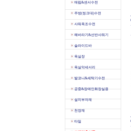
매립&센서수전
주방(씽크대)수전
샤워욕조수전
해바라기&선반샤워기
슬라이드바
욕실장
욕실악세서리
발코니&세탁기수전
공중&장애인화장실용
설치부자재
천장재
타일