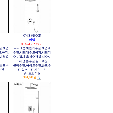
GWS-6100CR
리델
매립레인샤워기
전,세면
무료배송
세면기수전,세면대
도꼭지,
수전,세면대수도꼭지,세면기
지,원홀
수도꼭지,욕실수전,욕실수도
꼭지,원홀수전,컬러수전,
,골드수
블랙수전,화이트수전,골드수
수전
전,실버수전,사틴수전
(0
,
포토:0개
)
340,000원