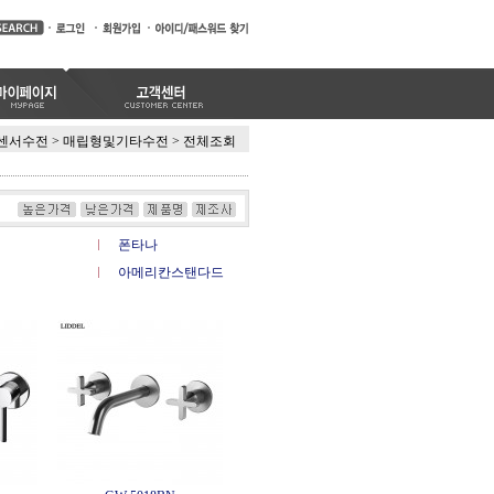
센서수전
>
매립형및기타수전
>
전체조회
폰타나
아메리칸스탠다드