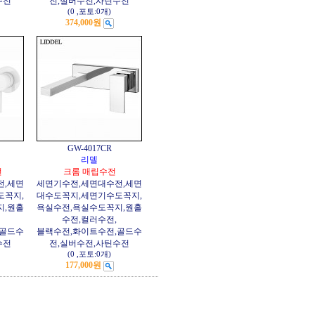
수전
전,실버수전,사틴수전
(0
,
포토:0개
)
374,000원
GW-4017CR
리델
전
크롬 매립수전
전,세면
세면기수전,세면대수전,세면
도꼭지,
대수도꼭지,세면기수도꼭지,
지,원홀
욕실수전,욕실수도꼭지,원홀
수전,컬러수전,
,골드수
블랙수전,화이트수전,골드수
수전
전,실버수전,사틴수전
(0
,
포토:0개
)
177,000원